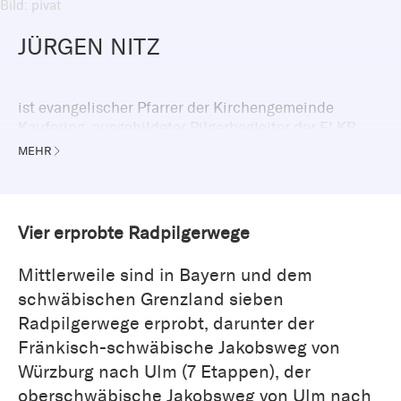
Bild: pivat
JÜRGEN NITZ
ist evangelischer Pfarrer der Kirchengemeinde
Kaufering, ausgebildeter Pilgerbegleiter der ELKB,
ADFC Tourenleiter und Initiator des
MEHR
Radpilgerprojekts „Radpilgerwege er-fahren“.
Vier erprobte Radpilgerwege
Mittlerweile sind in Bayern und dem
schwäbischen Grenzland sieben
Radpilgerwege erprobt, darunter der
Fränkisch-schwäbische Jakobsweg von
Würzburg nach Ulm (7 Etappen), der
oberschwäbische Jakobsweg von Ulm nach