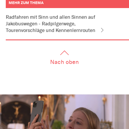
MEHR ZUM THEMA
weitere
Informationen
Radfahren mit Sinn und allen Sinnen auf
zum
Jakobuswegen - Radpilgerwege,
Artikel
als
Tourenvorschläge und Kennenlernrouten
Downloads
oder
Links
Nach oben