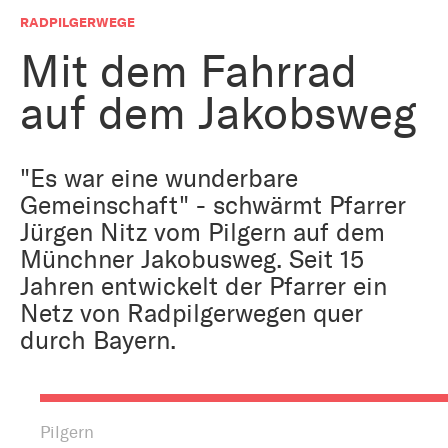
Bestattung
Kirche und Geld
RADPILGERWEGE
Aktiv gegen Missbrauch
Kirchenjahr
Mit dem Fahrrad
Reformprozess PUK
auf dem Jakobsweg
Bildung und Gesellschaft
Ökumene
Arbeiten bei der Kirche
Tourismus
"Es war eine wunderbare
Religion in der Schule
Gemeinschaft" - schwärmt Pfarrer
Jürgen Nitz vom Pilgern auf dem
Weltanschauungsfragen
Kunst
Münchner Jakobusweg. Seit 15
Jahren entwickelt der Pfarrer ein
Gegen Rechtsextremismus
Netz von Radpilgerwegen quer
durch Bayern.
Pilgern